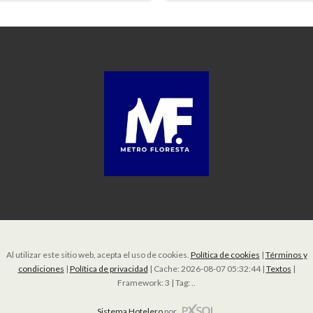
Al utilizar este sitio web, acepta el uso de cookies.
Política de cookies
|
Términos y
condiciones
|
Política de privacidad
|
Cache: 2026-08-07 05:32:44 |
Textos
|
Framework: 3 |
Tag:
..
Sistema Hotelero
por