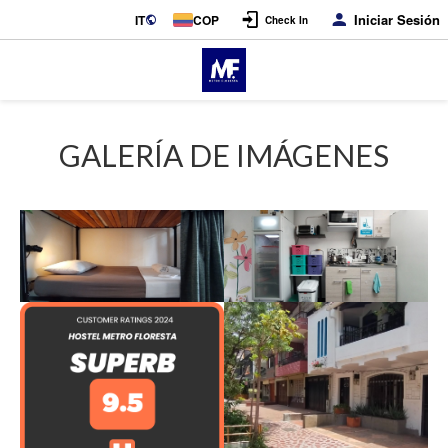
Iniciar Sesión
IT
COP
Check In
GALERÍA DE IMÁGENES