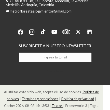
Cl. 46 # 81-38, La Floresta, Medellín, La América,
Medellín, Antioquia, Colombia
metroflorestaalojamiento@gmail.com
SUSCRÍBETE A NUESTRO NEWSLETTER
Suscribirse
Al utilizar este sitio web, acepta el uso de cookies.
Política de
cookies
|
Términos y condiciones
|
Política de privacidad
|
Cache: 2026-08-08 14:13:53 |
Textos
|
Framework: 3 |
Tag:
..